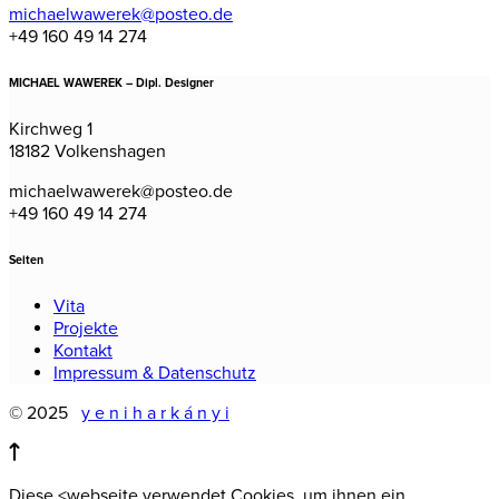
michaelwawerek@posteo.de
+49 160 49 14 274
MICHAEL WAWEREK – Dipl. Designer
Kirchweg 1
18182 Volkenshagen
michaelwawerek@posteo.de
+49 160 49 14 274
Seiten
Vita
Projekte
Kontakt
Impressum & Datenschutz
© 2025
y e n i h a r k á n y i
Diese <webseite verwendet Cookies, um ihnen ein